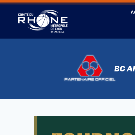
A
BC A