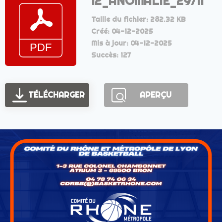
12_ANOMALIE_29/11
Taille du fichier: 282.32 KB
Créé: 04-12-2025
Mis à jour: 04-12-2025
Succès: 127
TÉLÉCHARGER
APERÇU