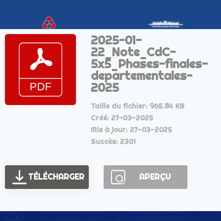
2025-01-
22_Note_CdC-
5x5_Phases-finales-
departementales-
2025
Taille du fichier: 965.84 KB
Créé: 27-03-2025
Mis à jour: 27-03-2025
Succès: 2301
TÉLÉCHARGER
APERÇU