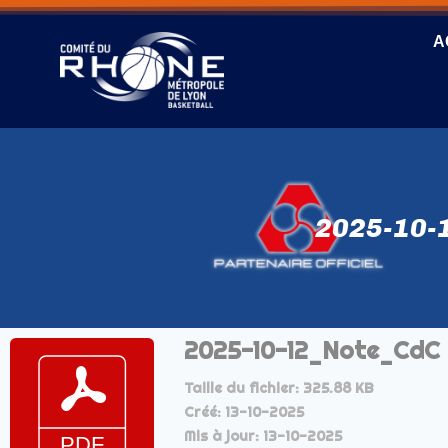
A
2025-10-
2025-10-12_Note_CdC 5
Taille du fichier: 325.88 KB
Créé: 13-10-2025
Mis à jour: 13-10-2025