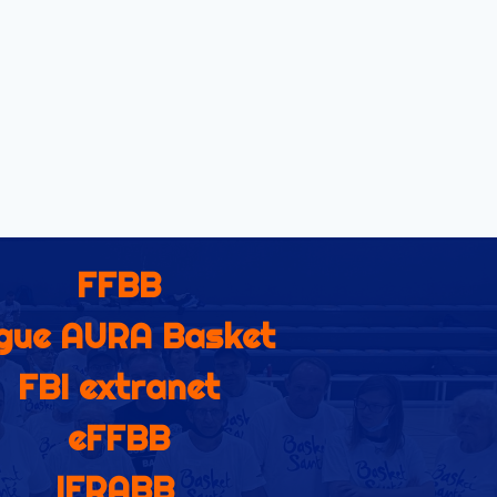
FFBB
gue AURA Basket
FBI extranet
eFFBB
IFRABB