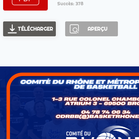
Succès: 378
TÉLÉCHARGER
APERÇU