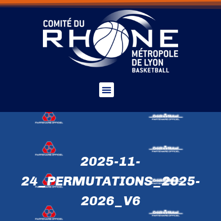
2025-11-
24_PERMUTATIONS_2025-
2026_V6