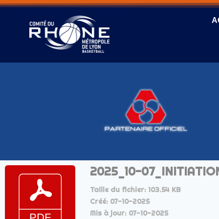
A
2025_10-07_INITIATI
Taille du fichier: 103.54 KB
Créé: 07-10-2025
Mis à jour: 07-10-2025