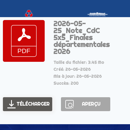
2026-05-
25_Note_CdC
5x5_Finales
départementales
2026
Taille du fichier: 3.45 Mo
Créé: 26-05-2026
Mis à jour: 26-05-2026
Succès: 200
TÉLÉCHARGER
APERÇU