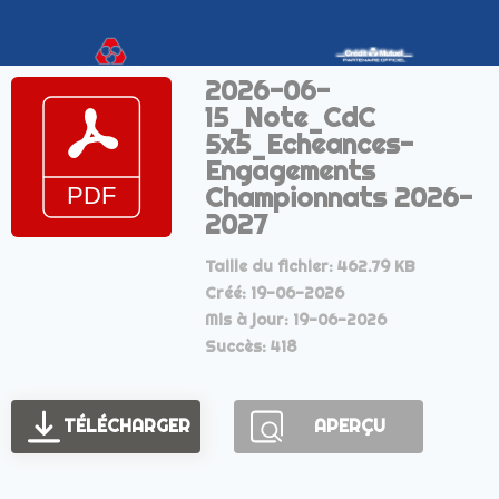
2026-06-
15_Note_CdC
5x5_Echeances-
Engagements
Championnats 2026-
2027
Taille du fichier: 462.79 KB
Créé: 19-06-2026
Mis à jour: 19-06-2026
Succès: 418
TÉLÉCHARGER
APERÇU