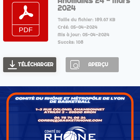
Anomalies 24 - Mars
2024
Taille du fichier: 189.67 KB
Créé: 05-04-2024
Mis à jour: 05-04-2024
Succès: 108
TÉLÉCHARGER
APERÇU