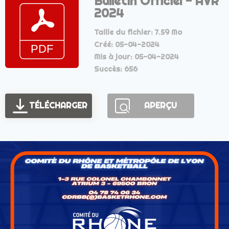
Bulletin Officiel - AVR
2024
Taille du fichier: 7.59 Mo
Créé: 05-04-2024
Mis à jour: 05-04-2024
Succès: 656
TÉLÉCHARGER
APERÇU