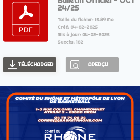
Bulletin Officiel - OCT
24/25
Taille du fichier: 15.89 Mo
Créé: 04-02-2025
Mis à jour: 04-02-2025
Succès: 102
TÉLÉCHARGER
APERÇU