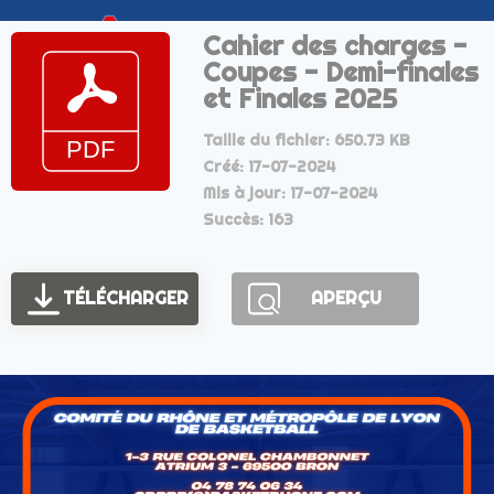
Cahier des charges -
Coupes - Demi-finales
et Finales 2025
Taille du fichier: 650.73 KB
Créé: 17-07-2024
Mis à jour: 17-07-2024
Succès: 163
TÉLÉCHARGER
APERÇU