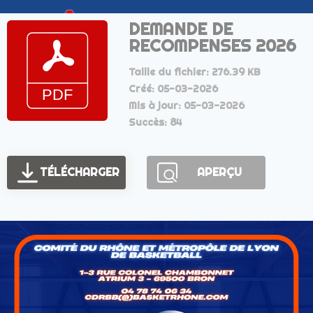
DEMANDE DE
RECOMPENSES 2026
Taille du fichier: 276.39 KB
Créé: 05-03-2026
Mis à jour: 05-03-2026
Succès: 84
TÉLÉCHARGER
APERÇU