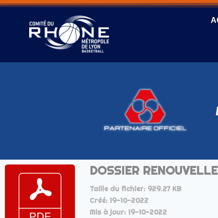
A
DOSSIER RENOUVELL
Taille du fichier: 929.27 KB
Créé: 19-10-2022
Mis à jour: 19-10-2022