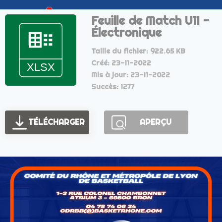
Feuille de Match U11 -
Électronique
Taille du fichier: 922.65 KB
Créé: 23-11-2022
Mis à jour: 23-11-2022
Succès: 1277
TÉLÉCHARGER
APERÇU