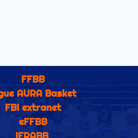
FFBB
gue AURA Basket
FBI extranet
eFFBB
IFRABB