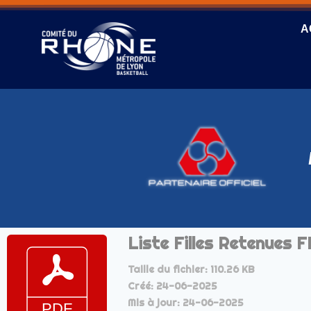
A
Liste Filles Retenues F
Taille du fichier: 110.26 KB
Créé: 24-06-2025
Mis à jour: 24-06-2025