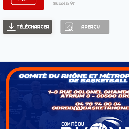
Succès: 97
TÉLÉCHARGER
APERÇU