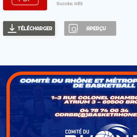
Succès: 483
TÉLÉCHARGER
APERÇU