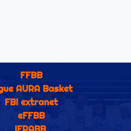
FFBB
gue AURA Basket
FBI extranet
eFFBB
IFRABB