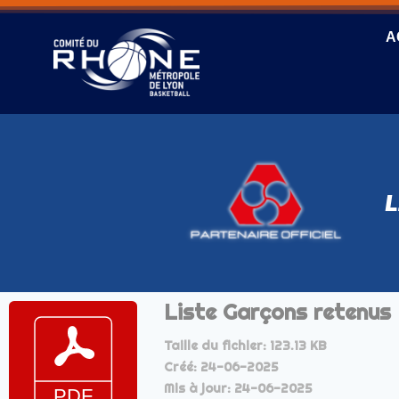
A
L
Liste Garçons retenus 
Taille du fichier: 123.13 KB
Créé: 24-06-2025
Mis à jour: 24-06-2025