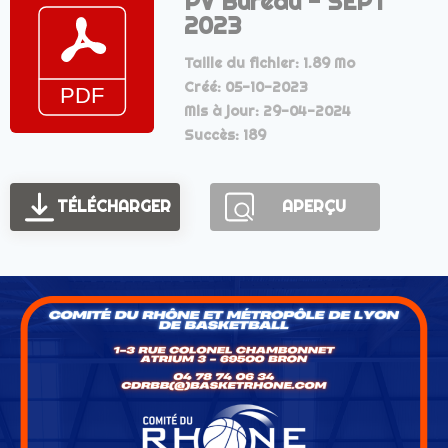
PV Bureau - SEPT
2023
Taille du fichier: 1.89 Mo
Créé: 05-10-2023
Mis à jour: 29-04-2024
Succès: 189
TÉLÉCHARGER
APERÇU