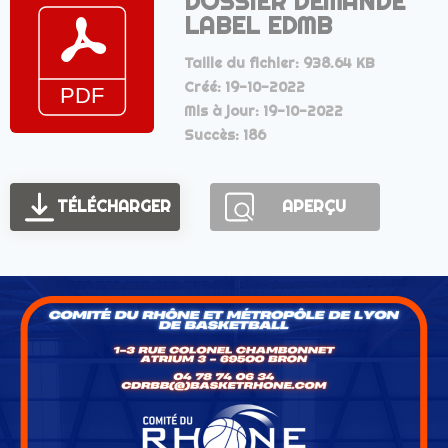
DOSSIER DEMANDE
LABEL EDMB
Taille du fichier: 938.64 KB
Créé: 19-10-2022
Mis à jour: 19-10-2022
Succès: 186
TÉLÉCHARGER
APERÇU