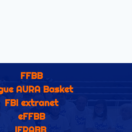
FFBB
gue AURA Basket
FBI extranet
eFFBB
IFRABB