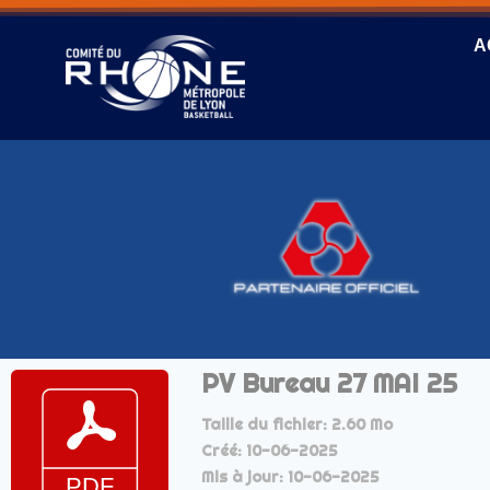
A
PV Bureau 27 MAI 25
Taille du fichier: 2.60 Mo
Créé: 10-06-2025
Mis à jour: 10-06-2025